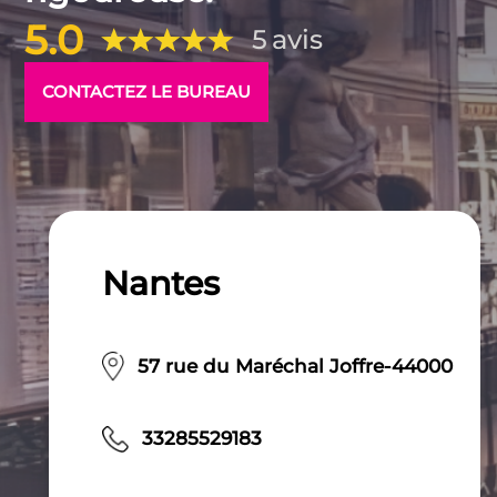
5.0
5
avis
CONTACTEZ LE BUREAU
Nantes
57 rue du Maréchal Joffre-44000
33285529183