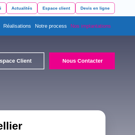
i
Actualités
Espace client
Devis en ligne
Réalisations
Notre process
Nos implantations
space Client
Nous Contacter
llier