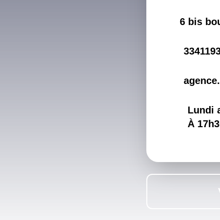
6 bis bo
334119
agence
Lundi 
À 17h3