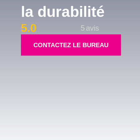
la durabilité
5.0
5
avis
CONTACTEZ LE BUREAU